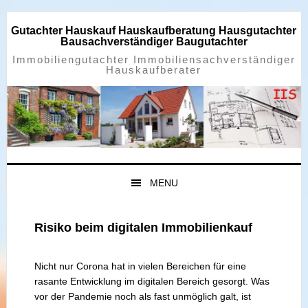
Zur
Zum
Zur
Zur
Hauptnavigation
Inhalt
Seitenspalte
Fußzeile
Gutachter Hauskauf Hauskaufberatung Hausgutachter
springen
springen
springen
springen
Bausachverständiger Baugutachter
Immobiliengutachter Immobiliensachverständiger
Hauskaufberater
MENU
Risiko beim digitalen Immobilienkauf
Nicht nur Corona hat in vielen Bereichen für eine
rasante Entwicklung im digitalen Bereich gesorgt. Was
vor der Pandemie noch als fast unmöglich galt, ist