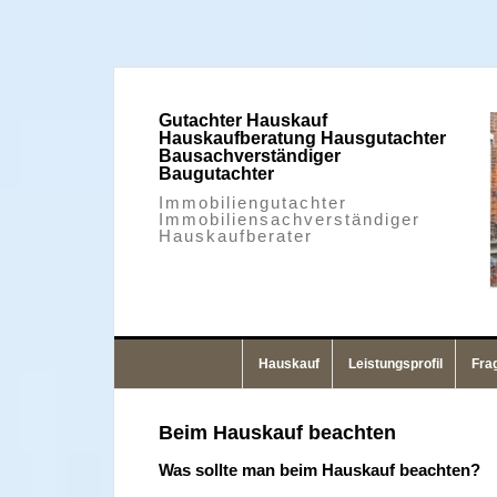
Zur
Zum
Zur
Zur
Hauptnavigation
Inhalt
Seitenspalte
Fußzeile
springen
springen
springen
springen
Gutachter Hauskauf
Hauskaufberatung Hausgutachter
Bausachverständiger
Baugutachter
Immobiliengutachter
Immobiliensachverständiger
Hauskaufberater
Hauskauf
Leistungsprofil
Fra
Beim Hauskauf beachten
Was sollte man beim Hauskauf beachten?