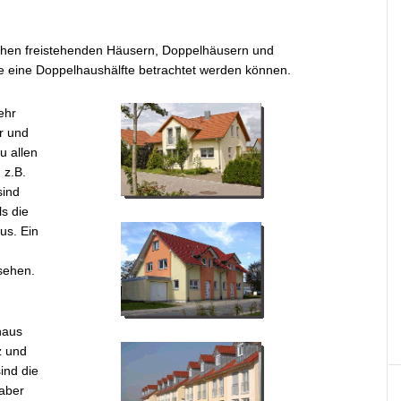
schen freistehenden Häusern, Doppelhäusern und
 eine Doppelhaushälfte betrachtet werden können.
ehr
er und
u allen
 z.B.
sind
ls die
us. Ein
sehen.
haus
z und
ind die
 aber