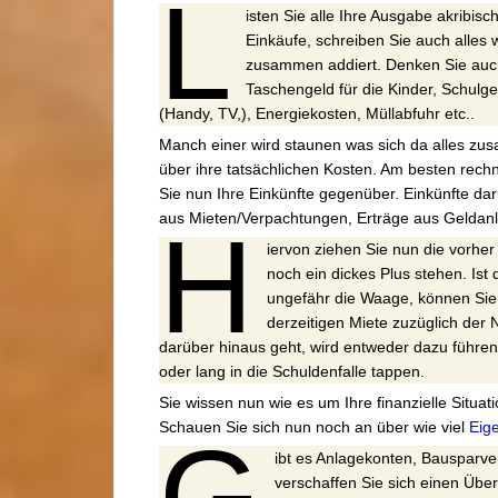
L
isten Sie alle Ihre Ausgabe akribis
Einkäufe, schreiben Sie auch alles
zusammen addiert. Denken Sie auch
Taschengeld für die Kinder, Schulge
(Handy, TV,), Energiekosten, Müllabfuhr etc..
Manch einer wird staunen was sich da alles zus
über ihre tatsächlichen Kosten. Am besten rech
Sie nun Ihre Einkünfte gegenüber. Einkünfte da
aus Mieten/Verpachtungen, Erträge aus Geldanl
H
iervon ziehen Sie nun die vorher 
noch ein dickes Plus stehen. Ist
ungefähr die Waage, können Sie
derzeitigen Miete zuzüglich der 
darüber hinaus geht, wird entweder dazu führen
oder lang in die Schuldenfalle tappen.
Sie wissen nun wie es um Ihre finanzielle Situati
Schauen Sie sich nun noch an über wie viel
Eige
G
ibt es Anlagekonten, Bausparv
verschaffen Sie sich einen Überb