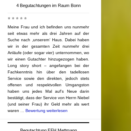
4 Begutachtungen im Raum Bonn
⭐ ⭐ ⭐ ⭐ ⭐
Meine Frau und ich befinden uns nunmehr
seit etwas mehr als drei Jahren auf der
Suche nach ‚unserem‘ Haus. Dabei haben
wir in der gesamten Zeit nunmehr drei
Anläufe (oder sogar vier) unternommen, wo
wir einen Gutachter hinzugezogen haben.
Long story short – angefangen bei der
Fachkenntnis hin über den tadellosen
Service sowie den direkten, jedoch stets
offenen und respektvollen Umgangston
haben uns jedes Mal auf’s Neue darin
bestätigt, dass der Service von Herrn Niebel
(und seiner Frau) ihr Geld mehr als wert
waren …
Bewertung weiterlesen
Begutachtung EFH Mettmann