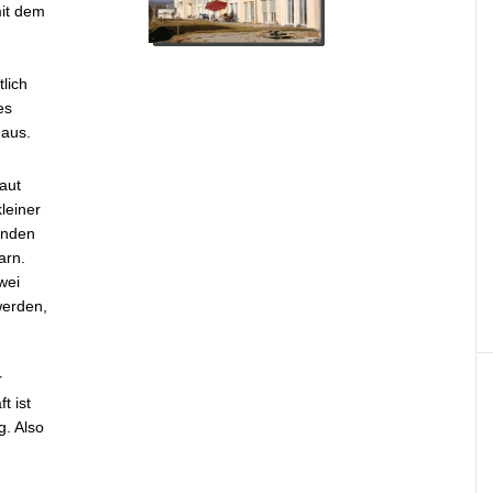
mit dem
tlich
es
haus.
aut
leiner
enden
arn.
wei
werden,
r
t ist
g. Also