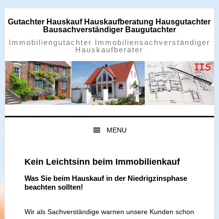
Zur
Zum
Zur
Zur
Hauptnavigation
Inhalt
Seitenspalte
Fußzeile
Gutachter Hauskauf Hauskaufberatung Hausgutachter
springen
springen
springen
springen
Bausachverständiger Baugutachter
Immobiliengutachter Immobiliensachverständiger
Hauskaufberater
MENU
Kein Leichtsinn beim Immobilienkauf
Was Sie beim Hauskauf in der Niedrigzinsphase
beachten sollten!
Wir als Sachverständige warnen unsere Kunden schon