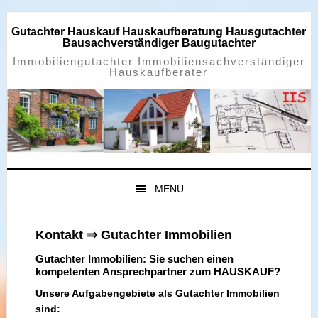
Zur
Zum
Zur
Zur
Hauptnavigation
Inhalt
Seitenspalte
Fußzeile
Gutachter Hauskauf Hauskaufberatung Hausgutachter
springen
springen
springen
springen
Bausachverständiger Baugutachter
Immobiliengutachter Immobiliensachverständiger
Hauskaufberater
MENU
Kontakt ⇒ Gutachter Immobilien
Gutachter Immobilien: Sie suchen einen
kompetenten Ansprechpartner zum HAUSKAUF?
Unsere Aufgabengebiete als Gutachter Immobilien
sind: