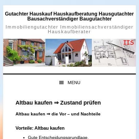
Zur
Zum
Zur
Zur
Hauptnavigation
Inhalt
Seitenspalte
Fußzeile
Gutachter Hauskauf Hauskaufberatung Hausgutachter
springen
springen
springen
springen
Bausachverständiger Baugutachter
Immobiliengutachter Immobiliensachverständiger
Hauskaufberater
MENU
Altbau kaufen ⇒ Zustand prüfen
Altbau kaufen ⇒ die Vor – und Nachteile
Vorteile: Altbau kaufen
Gute Entscheidungsgrundlage.