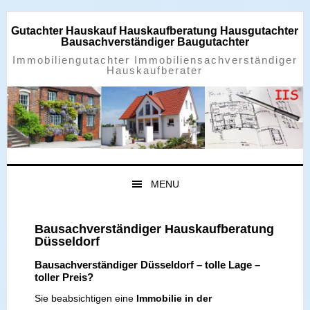
Zur
Zum
Zur
Zur
Hauptnavigation
Inhalt
Seitenspalte
Fußzeile
Gutachter Hauskauf Hauskaufberatung Hausgutachter
springen
springen
springen
springen
Bausachverständiger Baugutachter
Immobiliengutachter Immobiliensachverständiger
Hauskaufberater
MENU
Bausachverständiger Hauskaufberatung
Düsseldorf
Bausachverständiger Düsseldorf – tolle Lage –
toller Preis?
Sie beabsichtigen eine
Immobilie in der