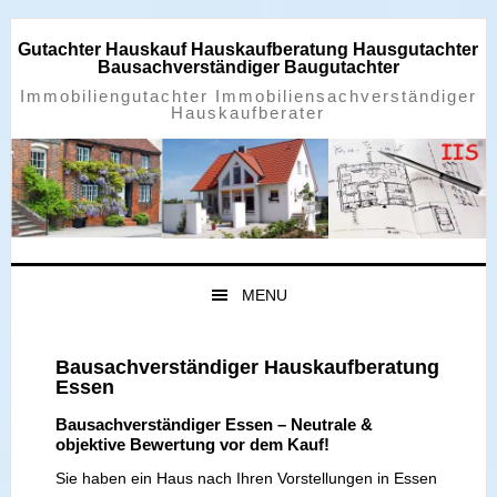
Zur
Zum
Zur
Zur
Hauptnavigation
Inhalt
Seitenspalte
Fußzeile
Gutachter Hauskauf Hauskaufberatung Hausgutachter
springen
springen
springen
springen
Bausachverständiger Baugutachter
Immobiliengutachter Immobiliensachverständiger
Hauskaufberater
MENU
Bausachverständiger Hauskaufberatung
Essen
Bausachverständiger Essen – Neutrale &
objektive Bewertung vor dem Kauf!
Sie haben ein Haus nach Ihren Vorstellungen in Essen