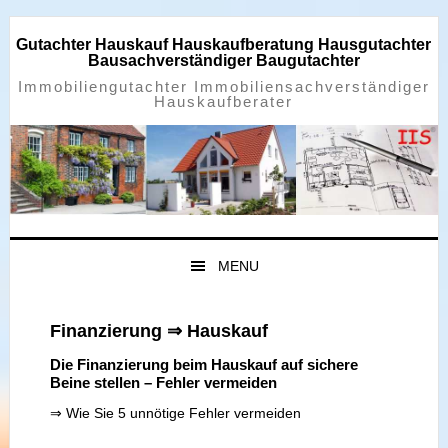
Zur
Zum
Zur
Zur
Hauptnavigation
Inhalt
Seitenspalte
Fußzeile
Gutachter Hauskauf Hauskaufberatung Hausgutachter
springen
springen
springen
springen
Bausachverständiger Baugutachter
Immobiliengutachter Immobiliensachverständiger
Hauskaufberater
MENU
Finanzierung ⇒ Hauskauf
Die Finanzierung beim Hauskauf auf sichere
Beine stellen – Fehler vermeiden
⇒ Wie Sie 5 unnötige Fehler vermeiden