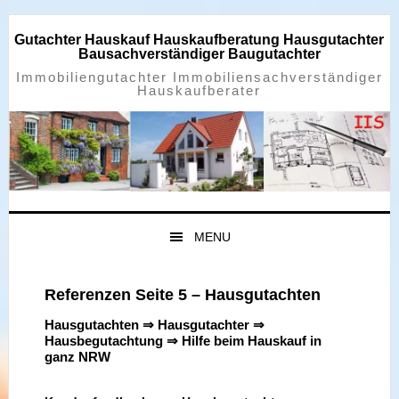
Zur
Zum
Zur
Zur
Hauptnavigation
Inhalt
Seitenspalte
Fußzeile
Gutachter Hauskauf Hauskaufberatung Hausgutachter
springen
springen
springen
springen
Bausachverständiger Baugutachter
Immobiliengutachter Immobiliensachverständiger
Hauskaufberater
MENU
Referenzen Seite 5 – Hausgutachten
Hausgutachten ⇒ Hausgutachter ⇒
Hausbegutachtung ⇒ Hilfe beim Hauskauf in
ganz NRW